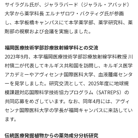
サイラグル氏が、ジャララバード（ジャラル・アバッド）
大学から薬学科長 エルナザロワ・バクティグ氏が参画
し、本学板橋キャンパスにて本学薬学部、薬学研究科、薬
剤部の視察および会議を実施しました。
福岡医療技術学部診療放射線学科との交流
2023年9月、本学福岡医療技術学部診療放射線学科教授 川
村愼二が代表してキルギス共和国を訪問し、キルギス医学
アカデミーやアヴィセンナ国際医科大学、血液腫瘍センタ
ーを見学しました。研究交流として、2025年度に地球規
模課題対応国際科学技術協力プログラム（SATREPS）の
共同応募をめざしています。なお、同年4月には、アヴィ
センナ国際医科大学の学長が福岡キャンパスに来訪してい
ます。
伝統医療発掘植物からの薬効成分分析研究