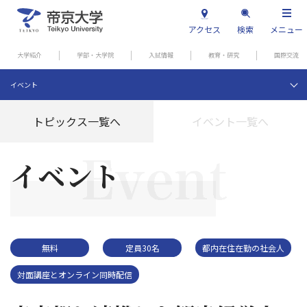
アクセス
検索
メニュー
大学紹介
学部・大学院
入試情報
教育・研究
国際交流
イベント
トピックス一覧へ
イベント一覧へ
イベント
無料
定員30名
都内在住在勤の社会人
対面講座とオンライン同時配信