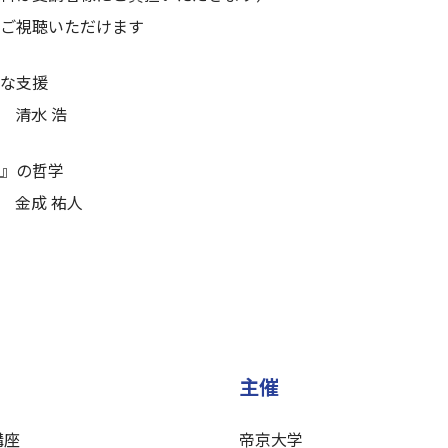
ご視聴いただけます
な支援
 清水 浩
』の哲学
 金成 祐人
主催
講座
帝京大学